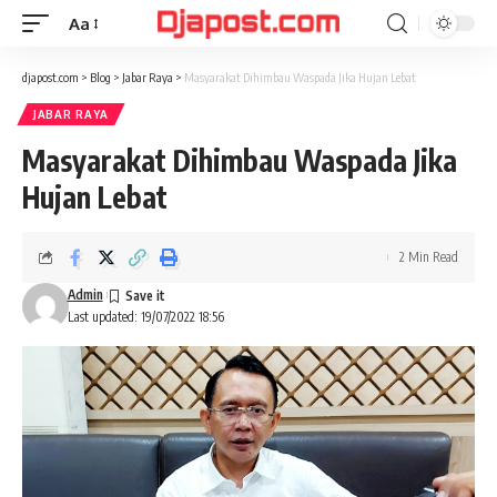
Aa
Font
Resizer
djapost.com
>
Blog
>
Jabar Raya
>
Masyarakat Dihimbau Waspada Jika Hujan Lebat
JABAR RAYA
Masyarakat Dihimbau Waspada Jika
Hujan Lebat
2 Min Read
Admin
Last updated: 19/07/2022 18:56