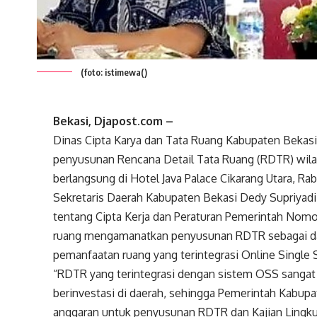
(foto: istimewa()
Bekasi, Djapost.com –
Dinas Cipta Karya dan Tata Ruang Kabupaten Bekas
penyusunan Rencana Detail Tata Ruang (RDTR) wila
berlangsung di Hotel Java Palace Cikarang Utara, Ra
Sekretaris Daerah Kabupaten Bekasi Dedy Supriyad
tentang Cipta Kerja dan Peraturan Pemerintah Nomo
ruang mengamanatkan penyusunan RDTR sebagai dasa
pemanfaatan ruang yang terintegrasi Online Single
“RDTR yang terintegrasi dengan sistem OSS sangat
berinvestasi di daerah, sehingga Pemerintah Kabup
anggaran untuk penyusunan RDTR dan Kajian Lingk