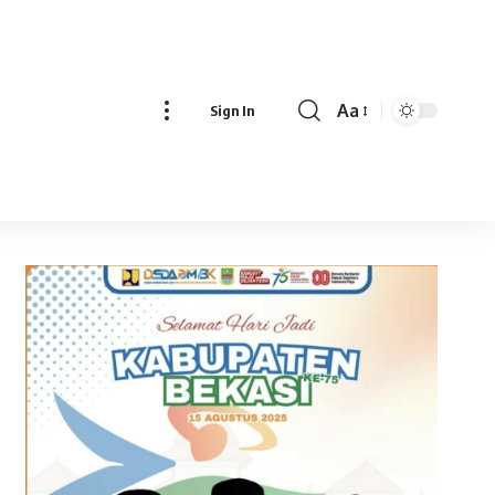
Aa
Sign In
Font
Resizer