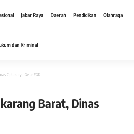
asional
Jabar Raya
Daerah
Pendidikan
Olahraga
ukum dan Kriminal
nas Ciptakarya Gelar FGD
karang Barat, Dinas