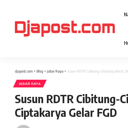
N
H
djapost.com
>
Blog
>
Jabar Raya
>
Susun RDTR Cibitung-Cikarang Barat, Di
JABAR RAYA
Susun RDTR Cibitung-Ci
Ciptakarya Gelar FGD