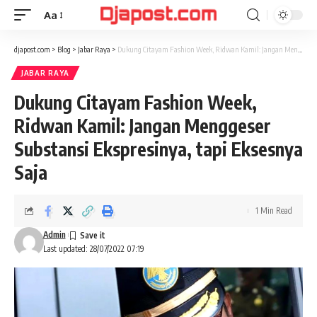
Aa
Font
Resizer
djapost.com
>
Blog
>
Jabar Raya
>
Dukung Citayam Fashion Week, Ridwan Kamil: Jangan Menggeser Substansi Ekspresinya, tapi Eksesnya Saja
JABAR RAYA
Dukung Citayam Fashion Week,
Ridwan Kamil: Jangan Menggeser
Substansi Ekspresinya, tapi Eksesnya
Saja
1 Min Read
Admin
Last updated: 28/07/2022 07:19