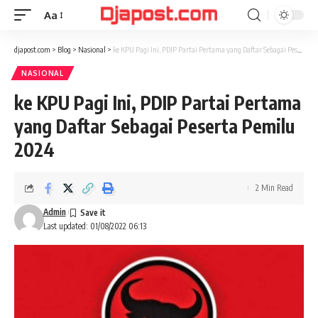
Aa
Font
Resizer
djapost.com
>
Blog
>
Nasional
>
ke KPU Pagi Ini, PDIP Partai Pertama yang Daftar Sebagai Peserta Pemilu 2024
NASIONAL
ke KPU Pagi Ini, PDIP Partai Pertama
yang Daftar Sebagai Peserta Pemilu
2024
2 Min Read
Admin
Last updated: 01/08/2022 06:13