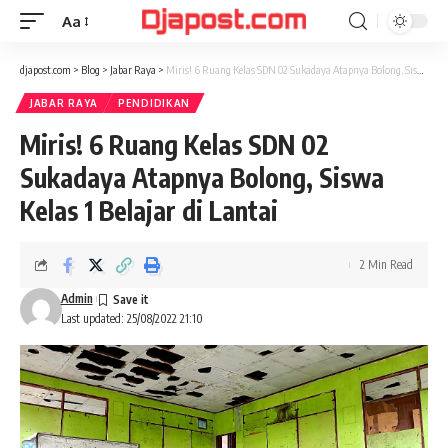
Aa
Font
Resizer
djapost.com
>
Blog
>
Jabar Raya
>
Miris! 6 Ruang Kelas SDN 02 Sukadaya Atapnya Bolong, Siswa Kelas 1 Belajar di Lantai
JABAR RAYA
PENDIDIKAN
Miris! 6 Ruang Kelas SDN 02
Sukadaya Atapnya Bolong, Siswa
Kelas 1 Belajar di Lantai
2 Min Read
Admin
Last updated: 25/08/2022 21:10