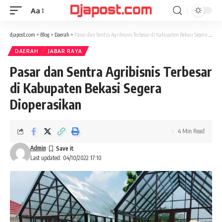
Aa
Font
Resizer
djapost.com
>
Blog
>
Daerah
>
Pasar dan Sentra Agribisnis Terbesar di Kabupaten Bekasi Segera Dioperasikan
DAERAH
JABAR RAYA
Pasar dan Sentra Agribisnis Terbesar
di Kabupaten Bekasi Segera
Dioperasikan
4 Min Read
Admin
Last updated: 04/10/2022 17:10