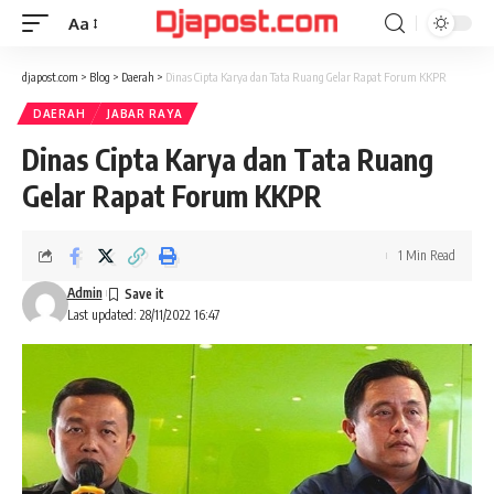
Aa
Font
Resizer
djapost.com
>
Blog
>
Daerah
>
Dinas Cipta Karya dan Tata Ruang Gelar Rapat Forum KKPR
DAERAH
JABAR RAYA
Dinas Cipta Karya dan Tata Ruang
Gelar Rapat Forum KKPR
1 Min Read
Admin
Last updated: 28/11/2022 16:47