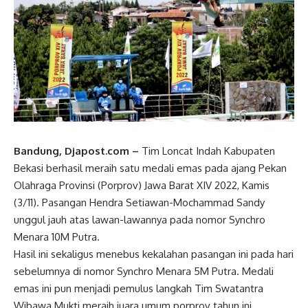
Bandung, Djapost.com –
Tim Loncat Indah Kabupaten
Bekasi berhasil meraih satu medali emas pada ajang Pekan
Olahraga Provinsi (Porprov) Jawa Barat XIV 2022, Kamis
(3/11). Pasangan Hendra Setiawan-Mochammad Sandy
unggul jauh atas lawan-lawannya pada nomor Synchro
Menara 10M Putra.
Hasil ini sekaligus menebus kekalahan pasangan ini pada hari
sebelumnya di nomor Synchro Menara 5M Putra. Medali
emas ini pun menjadi pemulus langkah Tim Swatantra
Wibawa Mukti meraih juara umum porprov tahun ini.