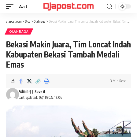
Aa
Font
Resizer
djapost.com
>
Blog
>
Olahraga
>
Bekasi Makin Juara, Tim Loncat Indah Kabupaten Bekasi Tambah Medali Emas
OLAHRAGA
Bekasi Makin Juara, Tim Loncat Indah
Kabupaten Bekasi Tambah Medali
Emas
3 Min Read
Admin
Last updated: 03/11/2022 12:06