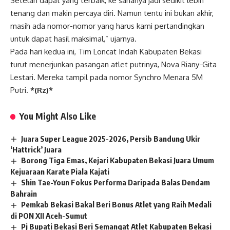
Setelah dapat yang terbaik, ke sananya jadi sedikit lebih
tenang dan makin percaya diri. Namun tentu ini bukan akhir,
masih ada nomor-nomor yang harus kami pertandingkan
untuk dapat hasil maksimal,” ujarnya.
Pada hari kedua ini, Tim Loncat Indah Kabupaten Bekasi
turut menerjunkan pasangan atlet putrinya, Nova Riany-Gita
Lestari. Mereka tampil pada nomor Synchro Menara 5M
Putri.
*(Rz)*
You Might Also Like
Juara Super League 2025-2026, Persib Bandung Ukir
‘Hattrick’ Juara
Borong Tiga Emas, Kejari Kabupaten Bekasi Juara Umum
Kejuaraan Karate Piala Kajati
Shin Tae-Youn Fokus Performa Daripada Balas Dendam
Bahrain
Pemkab Bekasi Bakal Beri Bonus Atlet yang Raih Medali
di PON XII Aceh-Sumut
Pj Bupati Bekasi Beri Semangat Atlet Kabupaten Bekasi