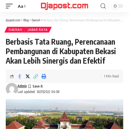
Aa
Font
Resizer
djapost.com
>
Blog
>
Daerah
>
Berbasis Tata Ruang, Perencanaan Pembangunan di Kabupaten Bekasi Akan Lebih Sinergis dan Efektif
DAERAH
JABAR RAYA
Berbasis Tata Ruang, Perencanaan
Pembangunan di Kabupaten Bekasi
Akan Lebih Sinergis dan Efektif
1 Min Read
Admin
Last updated: 30/11/2022 06:08