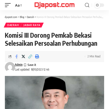
Aa
Font
Resizer
djapost.com
>
Blog
>
Daerah
>
Komisi III Dorong Pemkab Bekasi Selesaikan Persoalan Perhubungan
DAERAH
JABAR RAYA
Komisi III Dorong Pemkab Bekasi
Selesaikan Persoalan Perhubungan
2 Min Read
Admin
Last updated: 18/10/2023 12:46