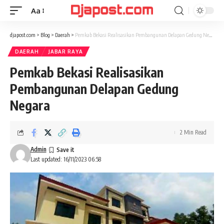
Aa
Font
Resizer
djapost.com
>
Blog
>
Daerah
>
Pemkab Bekasi Realisasikan Pembangunan Delapan Gedung Negara
DAERAH
JABAR RAYA
Pemkab Bekasi Realisasikan
Pembangunan Delapan Gedung
Negara
2 Min Read
Admin
Last updated: 16/11/2023 06:58