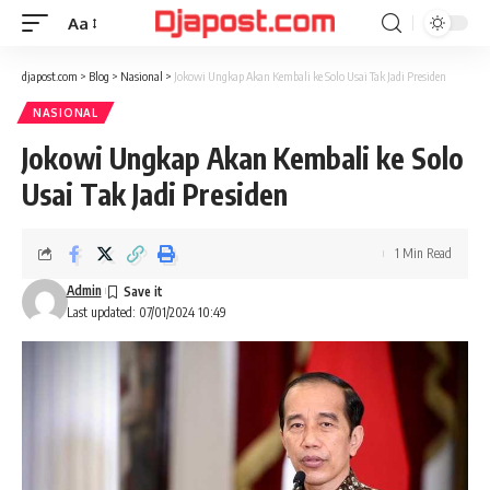
Aa
Font
Resizer
djapost.com
>
Blog
>
Nasional
>
Jokowi Ungkap Akan Kembali ke Solo Usai Tak Jadi Presiden
NASIONAL
Jokowi Ungkap Akan Kembali ke Solo
Usai Tak Jadi Presiden
1 Min Read
Admin
Last updated: 07/01/2024 10:49