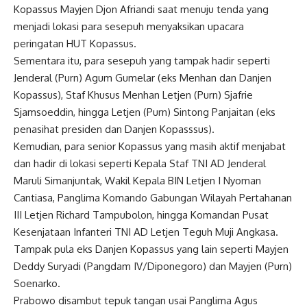
Kopassus Mayjen Djon Afriandi saat menuju tenda yang
menjadi lokasi para sesepuh menyaksikan upacara
peringatan HUT Kopassus.
Sementara itu, para sesepuh yang tampak hadir seperti
Jenderal (Purn) Agum Gumelar (eks Menhan dan Danjen
Kopassus), Staf Khusus Menhan Letjen (Purn) Sjafrie
Sjamsoeddin, hingga Letjen (Purn) Sintong Panjaitan (eks
penasihat presiden dan Danjen Kopasssus).
Kemudian, para senior Kopassus yang masih aktif menjabat
dan hadir di lokasi seperti Kepala Staf TNI AD Jenderal
Maruli Simanjuntak, Wakil Kepala BIN Letjen I Nyoman
Cantiasa, Panglima Komando Gabungan Wilayah Pertahanan
III Letjen Richard Tampubolon, hingga Komandan Pusat
Kesenjataan Infanteri TNI AD Letjen Teguh Muji Angkasa.
Tampak pula eks Danjen Kopassus yang lain seperti Mayjen
Deddy Suryadi (Pangdam IV/Diponegoro) dan Mayjen (Purn)
Soenarko.
Prabowo disambut tepuk tangan usai Panglima Agus