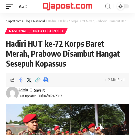
Aa
Font
Resizer
djapost.com
>
Blog
>
Nasional
>
Hadiri HUT ke-72 Korps Baret Merah, Prabowo Disambut Hangat Sesepuh Kopassus
NASIONAL
UNCATEGORIZED
Hadiri HUT ke-72 Korps Baret
Merah, Prabowo Disambut Hangat
Sesepuh Kopassus
2 Min Read
Admin
Last updated: 30/04/2024 23:12