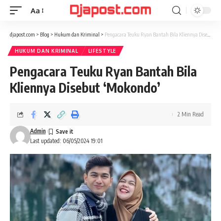
Aa
Font
Resizer
djapost.com
>
Blog
>
Hukum dan Kriminal
>
Pengacara Teuku Ryan Bantah Bila Kliennya Disebut ‘Mokondo’
HUKUM DAN KRIMINAL
LIFESTYLE
Pengacara Teuku Ryan Bantah Bila
Kliennya Disebut ‘Mokondo’
2 Min Read
Admin
Last updated: 06/05/2024 19:01