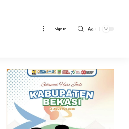
Aa
Sign In
Font
Resizer