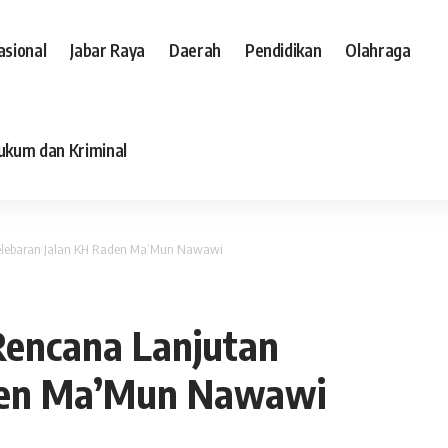
asional
Jabar Raya
Daerah
Pendidikan
Olahraga
ukum dan Kriminal
 Pelebaran Jalan KH Raden Ma’Mun Nawawi
 Rencana Lanjutan
aden Ma’Mun Nawawi