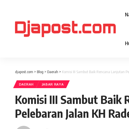
N
H
djapost.com
>
Blog
>
Daerah
>
Komisi III Sambut Baik Rencana Lanjutan
DAERAH
JABAR RAYA
Komisi III Sambut Baik
Pelebaran Jalan KH R