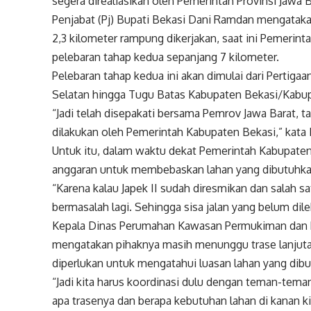
segera direaliasikan oleh Pemerintah Provinsi Jawa B
Penjabat (Pj) Bupati Bekasi Dani Ramdan mengataka
2,3 kilometer rampung dikerjakan, saat ini Pemeri
pelebaran tahap kedua sepanjang 7 kilometer.
Pelebaran tahap kedua ini akan dimulai dari Pertiga
Selatan hingga Tugu Batas Kabupaten Bekasi/Kabu
“Jadi telah disepakati bersama Pemrov Jawa Barat, 
dilakukan oleh Pemerintah Kabupaten Bekasi,” kata
Untuk itu, dalam waktu dekat Pemerintah Kabupaten 
anggaran untuk membebaskan lahan yang dibutuhkan
“Karena kalau Japek II sudah diresmikan dan salah s
bermasalah lagi. Sehingga sisa jalan yang belum dil
Kepala Dinas Perumahan Kawasan Permukiman dan P
mengatakan pihaknya masih menunggu trase lanjuta
diperlukan untuk mengatahui luasan lahan yang dib
“Jadi kita harus koordinasi dulu dengan teman-tema
apa trasenya dan berapa kebutuhan lahan di kanan kir