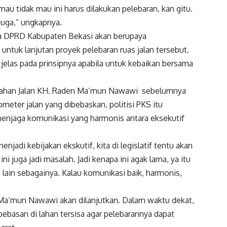
au tidak mau ini harus dilakukan pelebaran, kan gitu.
 juga,” ungkapnya.
ia DPRD Kabupaten Bekasi akan berupaya
ntuk lanjutan proyek pelebaran ruas jalan tersebut.
ng jelas pada prinsipnya apabila untuk kebaikan bersama
 lahan Jalan KH. Raden Ma’mun Nawawi sebelumnya
eter jalan yang dibebaskan, politisi PKS itu
enjaga komunikasi yang harmonis antara eksekutif
jadi kebijakan ekskutif, kita di legislatif tentu akan
i juga jadi masalah. Jadi kenapa ini agak lama, ya itu
 lain sebagainya. Kalau komunikasi baik, harmonis,
 Ma’mun Nawawi akan dilanjutkan. Dalam waktu dekat,
basan di lahan tersisa agar pelebarannya dapat