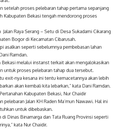
arat.
n setelah proses pelebaran tahap pertama sepanjang
ntah Kabupaten Bekasi tengah mendorong proses
an Jalan Raya Serang – Setu di Desa Sukadami Cikarang
paten Bogor di Kecamatan Cibarusah.
tapi asalkan seperti sebelumnya pembebasan lahan
 Dani Ramdan.
Bekasi melalui instanst terkait akan mengalokasikan
 untuk proses pelebaran tahap dua tersebut.
atu exit-nya kesana ini tentu kemacetannya akan lebih
ebarkan akan kembali kita lebarkan,” kata Dani Ramdan.
ertanahan Kabupaten Bekasi, Nur Chaidir
n pelebaran Jalan KH Raden Ma’mun Nawawi. Hal ini
utuhkan untuk dibebaskan.
n di Dinas Binamarga dan Tata Ruang Provinsi seperti
inya,” kata Nur Chaidir.