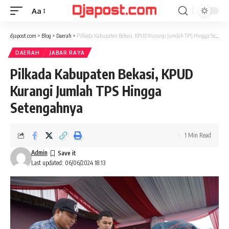
Aa
Font
Resizer
djapost.com
>
Blog
>
Daerah
>
Pilkada Kabupaten Bekasi, KPUD Kurangi Jumlah TPS Hingga Setengahnya
DAERAH
JABAR RAYA
Pilkada Kabupaten Bekasi, KPUD
Kurangi Jumlah TPS Hingga
Setengahnya
1 Min Read
Admin
Last updated: 06/06/2024 18:13