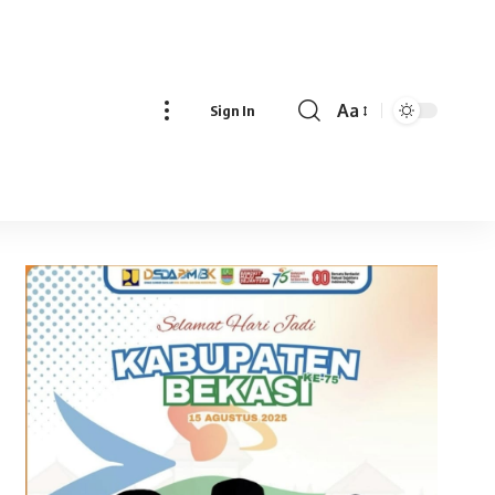
Aa
Sign In
Font
Resizer