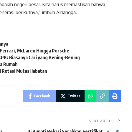
ia adalah negeri besar. Kita harus memastikan bahwa
generasi berikutnya,” imbuh Airlangga.
nnya
 Ferrari, McLaren Hingga Porsche
KPK: Biasanya Cari yang Bening-Bening
ta Rumah
 Rotasi Mutasi Jabatan
Facebook
Twitter
NEXT ARTICLE
ka
Pj Bupati Bekasi Serahkan Sertifikat