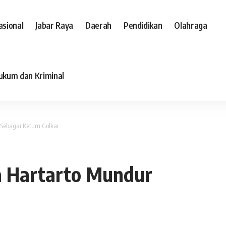
asional
Jabar Raya
Daerah
Pendidikan
Olahraga
ukum dan Kriminal
 Sebagai Ketum Golkar
a Hartarto Mundur