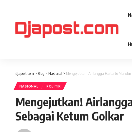
N
H
djapost.com
>
Blog
>
Nasional
>
Mengejutkan! Airlangga Hartarto Mundur
NASIONAL
POLITIK
Mengejutkan! Airlangg
Sebagai Ketum Golkar