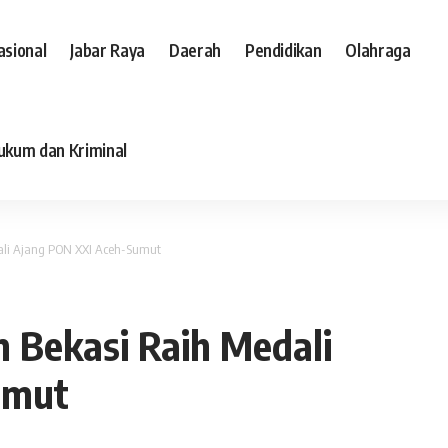
asional
Jabar Raya
Daerah
Pendidikan
Olahraga
ukum dan Kriminal
ali Ajang PON XXI Aceh-Sumut
 Bekasi Raih Medali
umut