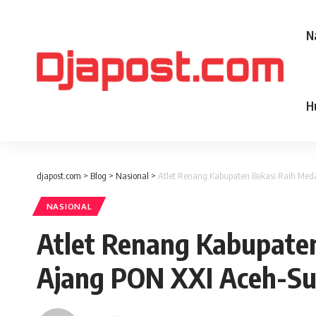
N
H
djapost.com
>
Blog
>
Nasional
>
Atlet Renang Kabupaten Bekasi Raih Med
NASIONAL
Atlet Renang Kabupaten
Ajang PON XXI Aceh-S