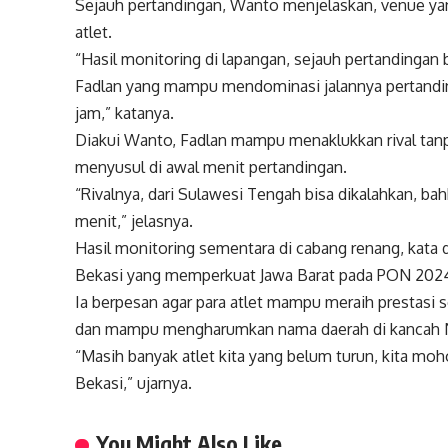
Sejauh pertandingan, Wanto menjelaskan, venue ya
atlet.
“Hasil monitoring di lapangan, sejauh pertandingan 
Fadlan yang mampu mendominasi jalannya pertandin
jam,” katanya.
Diakui Wanto, Fadlan mampu menaklukkan rival tanp
menyusul di awal menit pertandingan.
“Rivalnya, dari Sulawesi Tengah bisa dikalahkan, ba
menit,” jelasnya.
Hasil monitoring sementara di cabang renang, kata d
Bekasi yang memperkuat Jawa Barat pada PON 2024
Ia berpesan agar para atlet mampu meraih prestasi 
dan mampu mengharumkan nama daerah di kancah N
“Masih banyak atlet kita yang belum turun, kita m
Bekasi,” ujarnya.
You Might Also Like