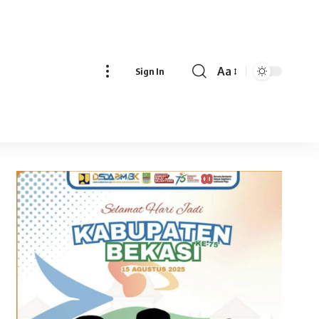
Aa
Sign In
Font
Resizer