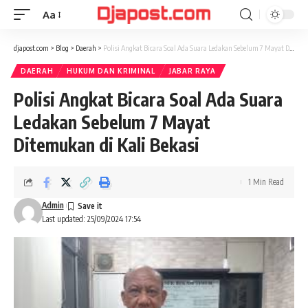
Aa
Font
Resizer
djapost.com
>
Blog
>
Daerah
>
Polisi Angkat Bicara Soal Ada Suara Ledakan Sebelum 7 Mayat Ditemukan di Kali Bekasi
DAERAH
HUKUM DAN KRIMINAL
JABAR RAYA
Polisi Angkat Bicara Soal Ada Suara
Ledakan Sebelum 7 Mayat
Ditemukan di Kali Bekasi
1 Min Read
Admin
Last updated: 25/09/2024 17:54