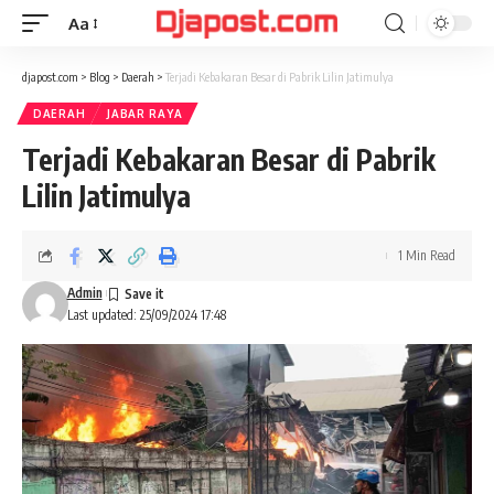
Aa
Font
Resizer
djapost.com
>
Blog
>
Daerah
>
Terjadi Kebakaran Besar di Pabrik Lilin Jatimulya
DAERAH
JABAR RAYA
Terjadi Kebakaran Besar di Pabrik
Lilin Jatimulya
1 Min Read
Admin
Last updated: 25/09/2024 17:48