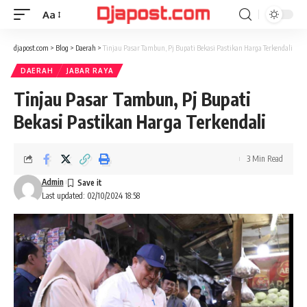
Aa
Font
Resizer
djapost.com
>
Blog
>
Daerah
>
Tinjau Pasar Tambun, Pj Bupati Bekasi Pastikan Harga Terkendali
DAERAH
JABAR RAYA
Tinjau Pasar Tambun, Pj Bupati
Bekasi Pastikan Harga Terkendali
3 Min Read
Admin
Last updated: 02/10/2024 18:58