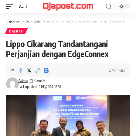
Aa
Font
Resizer
djapost.com
>
Blog
>
Daerah
>
Lippo Cikarang Tandantangani Perjanjian dengan EdgeConnex
DAERAH
Lippo Cikarang Tandantangani
Perjanjian dengan EdgeConnex
2 Min Read
Admin
Last updated: 01/11/2024 16:39