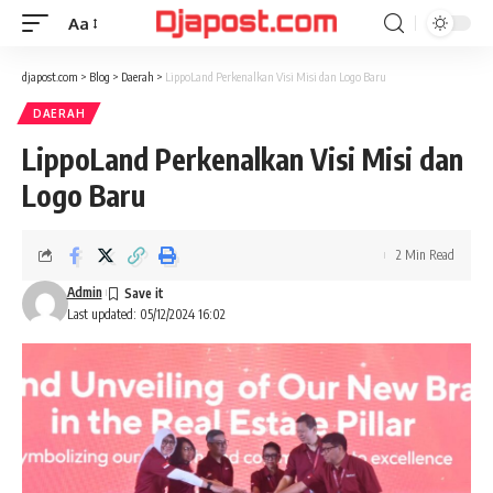
Aa
Font
Resizer
djapost.com
>
Blog
>
Daerah
>
LippoLand Perkenalkan Visi Misi dan Logo Baru
DAERAH
LippoLand Perkenalkan Visi Misi dan
Logo Baru
2 Min Read
Admin
Last updated: 05/12/2024 16:02