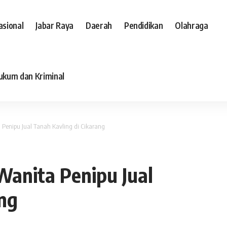
asional
Jabar Raya
Daerah
Pendidikan
Olahraga
ukum dan Kriminal
 Penipu Jual Tanah Kavling di Cikarang
Wanita Penipu Jual
ang