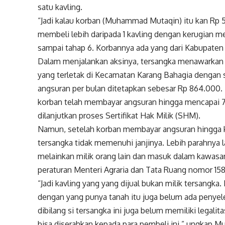
satu kavling.
“Jadi kalau korban (Muhammad Mutaqin) itu kan Rp 5
membeli lebih daripada 1 kavling dengan kerugian men
sampai tahap 6. Korbannya ada yang dari Kabupaten B
Dalam menjalankan aksinya, tersangka menawarkan t
yang terletak di Kecamatan Karang Bahagia dengan 
angsuran per bulan ditetapkan sebesar Rp 864.000. D
korban telah membayar angsuran hingga mencapai 75
dilanjutkan proses Sertifikat Hak Milik (SHM).
Namun, setelah korban membayar angsuran hingga k
tersangka tidak memenuhi janjinya. Lebih parahnya la
melainkan milik orang lain dan masuk dalam kawasa
peraturan Menteri Agraria dan Tata Ruang nomor 15
“Jadi kavling yang yang dijual bukan milik tersangka
dengan yang punya tanah itu juga belum ada penyele
dibilang si tersangka ini juga belum memiliki legali
bisa diserahkan kepada para pembeli ini,” ungkap M