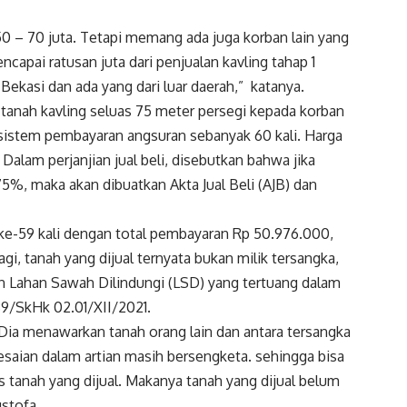
0 – 70 juta. Tetapi memang ada juga korban lain yang
capai ratusan juta dari penjualan kavling tahap 1
ekasi dan ada yang dari luar daerah,” katanya.
anah kavling seluas 75 meter persegi kepada korban
sistem pembayaran angsuran sebanyak 60 kali. Harga
alam perjanjian jual beli, disebutkan bahwa jika
%, maka akan dibuatkan Akta Jual Beli (AJB) dan
e-59 kali dengan total pembayaran Rp 50.976.000,
gi, tanah yang dijual ternyata bukan milik tersangka,
n Lahan Sawah Dilindungi (LSD) yang tertuang dalam
89/SkHk 02.01/XII/2021.
. Dia menawarkan tanah orang lain dan antara tersangka
saian dalam artian masih bersengketa. sehingga bisa
tas tanah yang dijual. Makanya tanah yang dijual belum
ustofa.