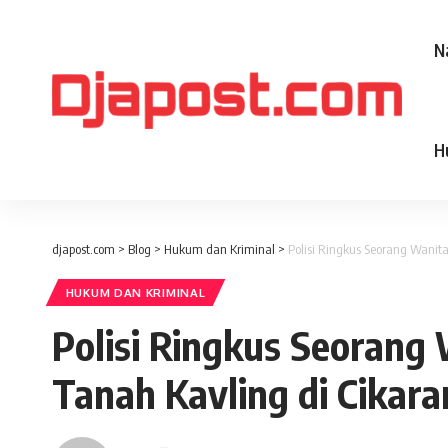
N
H
djapost.com
>
Blog
>
Hukum dan Kriminal
>
Polisi Ringkus Seorang Wanita
HUKUM DAN KRIMINAL
Polisi Ringkus Seorang 
Tanah Kavling di Cikar