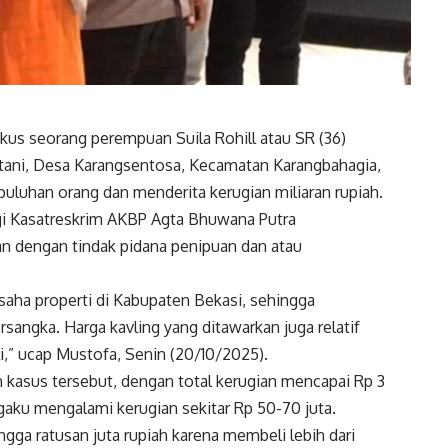
kus seorang perempuan Suila Rohill atau SR (36)
ukatani, Desa Karangsentosa, Kecamatan Karangbahagia,
uluhan orang dan menderita kerugian miliaran rupiah.
i Kasatreskrim AKBP Agta Bhuwana Putra
n dengan tindak pidana penipuan dan atau
aha properti di Kabupaten Bekasi, sehingga
ersangka. Harga kavling yang ditawarkan juga relatif
i,” ucap Mustofa, Senin (20/10/2025).
n kasus tersebut, dengan total kerugian mencapai Rp 3
aku mengalami kerugian sekitar Rp 50-70 juta.
gga ratusan juta rupiah karena membeli lebih dari