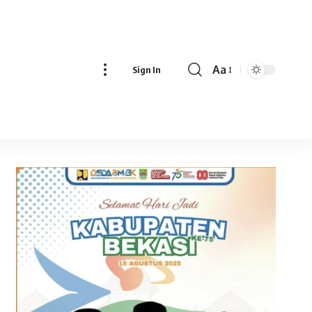
Aa
Sign In
Font
Resizer