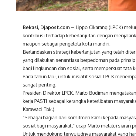
Bekasi, Djapost.com –
Lippo Cikarang (LPCK) melu
kontribusi terhadap keberlanjutan dengan menjalan
maupun sebagai pengelola kota mandiri.
Berlandaskan strategi keberlanjutan yang telah dit
yang dilakukan senantiasa berpedoman pada prinsip
bagi lingkungan dan sosial, serta memperkuat tata k
Pada tahun lalu, untuk inisiatif sosial LPCK menem
sangat penting.
Presiden Direktur LPCK, Marlo Budiman mengatakan
kerja PASTI sebagai kerangka keterlibatan masyaraka
Karawaci Tbk.).
“Sebagai bagian dari komitmen kami kepada masyarak
sosial bagi masyarakat,” ucap Marlo melalui siaran 
Untuk mendukung terwujudnya masyarakat yang harm