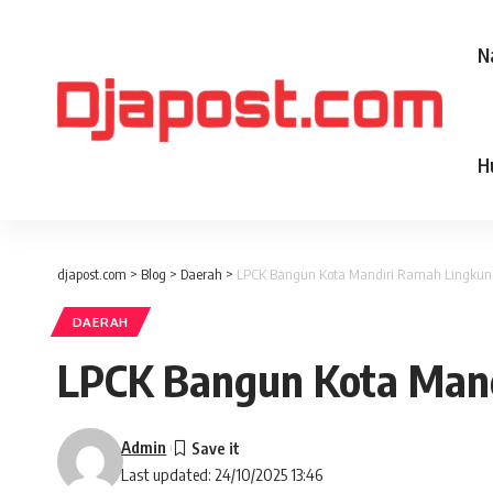
N
H
djapost.com
>
Blog
>
Daerah
>
LPCK Bangun Kota Mandiri Ramah Lingku
DAERAH
LPCK Bangun Kota Man
Admin
Last updated: 24/10/2025 13:46