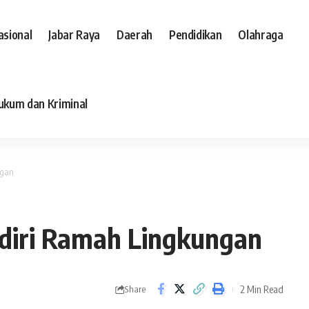
asional
Jabar Raya
Daerah
Pendidikan
Olahraga
ukum dan Kriminal
ngan
diri Ramah Lingkungan
2 Min Read
Share