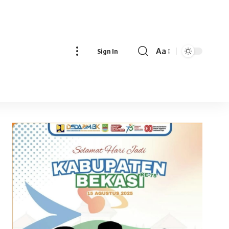
Aa
Sign In
Font
Resizer