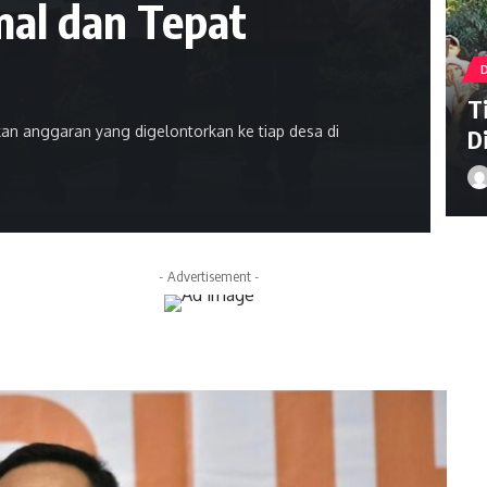
mal dan Tepat
T
n anggaran yang digelontorkan ke tiap desa di
D
- Advertisement -