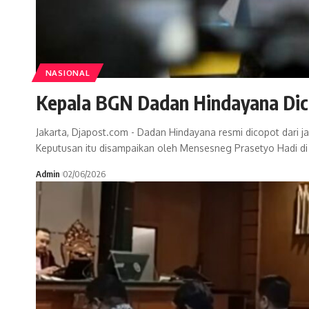
NASIONAL
Kepala BGN Dadan Hindayana Dico
Jakarta, Djapost.com - Dadan Hindayana resmi dicopot dari j
Keputusan itu disampaikan oleh Mensesneg Prasetyo Hadi di 
Admin
02/06/2026