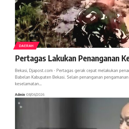
DAERAH
Pertagas Lakukan Penanganan Keb
Bekasi, Djapost.com - Pertagas gerak cepat melakukan pena
Babelan Kabupaten Bekasi. Selain penanganan pengamanan a
keselamatan…
Admin
08/06/2026