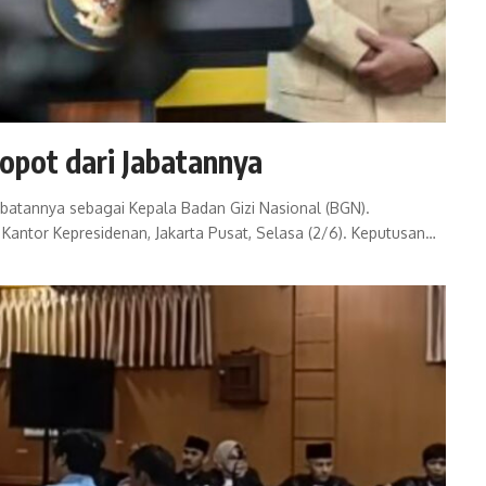
pot dari Jabatannya
abatannya sebagai Kepala Badan Gizi Nasional (BGN).
Kantor Kepresidenan, Jakarta Pusat, Selasa (2/6). Keputusan…