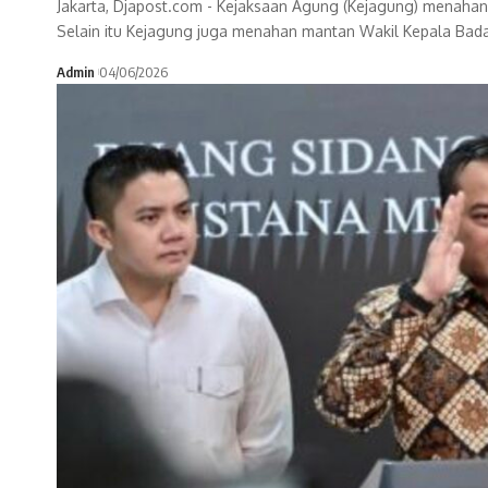
Jakarta, Djapost.com - Kejaksaan Agung (Kejagung) menaha
Selain itu Kejagung juga menahan mantan Wakil Kepala Bad
Admin
04/06/2026