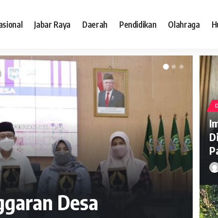
asional
Jabar Raya
Daerah
Pendidikan
Olahraga
H
I
D
P
ggaran Desa