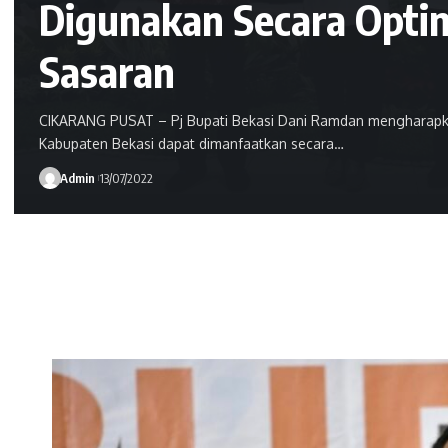
Digunakan Secara Opti
Sasaran
CIKARANG PUSAT – Pj Bupati Bekasi Dani Ramdan mengharapka
Kabupaten Bekasi dapat dimanfaatkan secara…
Admin
13/07/2022