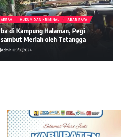
DAERAH
HUKUM DAN KRIMINAL
JABAR RAYA
iba di Kampung Halaman, Pegi
isambut Meriah oleh Tetangga
Admin
09/07/2024
Admin
16/08/2024