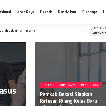
asional
Jabar Raya
Daerah
Pendidikan
Olahraga
H
Quick Links
i Buruh Belum Ada Rencana
Covid-19 
DAERAH
JABAR RAYA
PENDIDIKAN
Kasus
Pemkab Bekasi Siapkan
Ratusan Ruang Kelas Baru