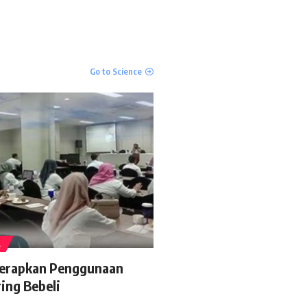
The Verge
Windows 11: An Overhaul in
Progress
Go to Science
The Verge
A
erapkan Penggunaan
ring Bebeli