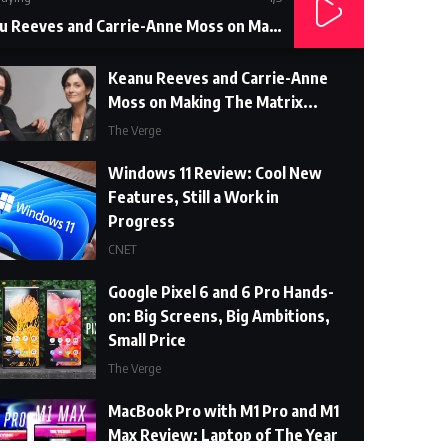
Keanu Reeves and Carrie-Anne Moss on Making The Matrix...
Keanu Reeves and Carrie-Anne
Moss on Making The Matrix...
The Verge
Windows 11 Review: Cool New
Features, Still a Work in
Progress
CNET
Google Pixel 6 and 6 Pro Hands-
on: Big Screens, Big Ambitions,
Small Price
The Verge
MacBook Pro with M1 Pro and M1
Max Review: Laptop of The Year