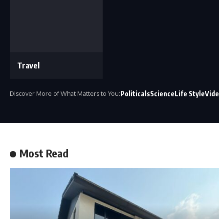
Travel
Discover More of What Matters to You:
Politicals
Science
Life Style
Vid
Most Read