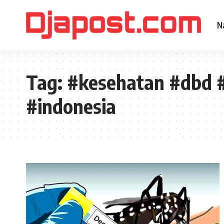
N
Tag:
#kesehatan #dbd #
#indonesia