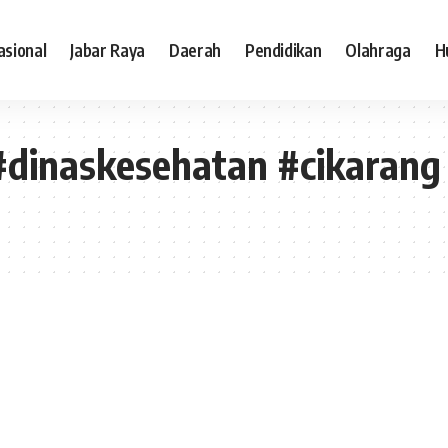
asional
Jabar Raya
Daerah
Pendidikan
Olahraga
H
dinaskesehatan #cikarang