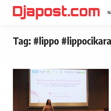
N
Tag:
#lippo #lippocikar