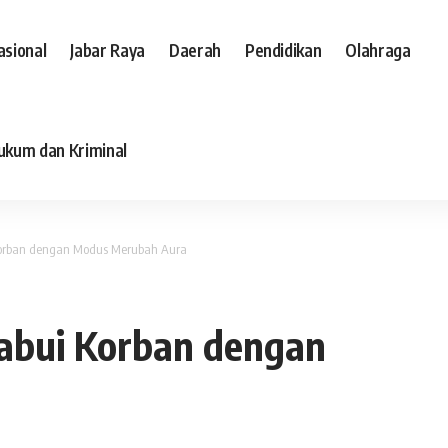
asional
Jabar Raya
Daerah
Pendidikan
Olahraga
ukum dan Kriminal
Korban dengan Modus Merubah Aura
labui Korban dengan