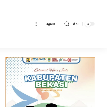
Aa
Sign In
Font
Resizer