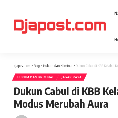
N
H
djapost.com
>
Blog
>
Hukum dan Kriminal
>
Dukun Cabul di KBB Kelabui 
HUKUM DAN KRIMINAL
JABAR RAYA
Dukun Cabul di KBB Ke
Modus Merubah Aura