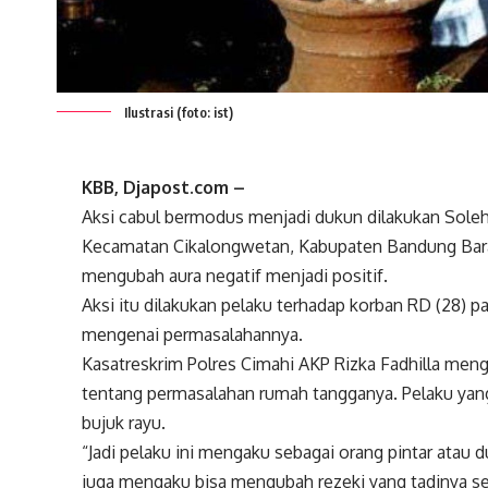
Ilustrasi (foto: ist)
KBB, Djapost.com –
Aksi cabul bermodus menjadi dukun dilakukan Soleh 
Kecamatan Cikalongwetan, Kabupaten Bandung Bara
mengubah aura negatif menjadi positif.
Aksi itu dilakukan pelaku terhadap korban RD (28) p
mengenai permasalahannya.
Kasatreskrim Polres Cimahi AKP Rizka Fadhilla men
tentang permasalahan rumah tangganya. Pelaku yan
bujuk rayu.
“Jadi pelaku ini mengaku sebagai orang pintar atau d
juga mengaku bisa mengubah rezeki yang tadinya ser