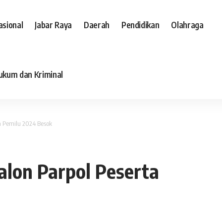
asional
Jabar Raya
Daerah
Pendidikan
Olahraga
ukum dan Kriminal
a Pemilu 2024 Besok
lon Parpol Peserta