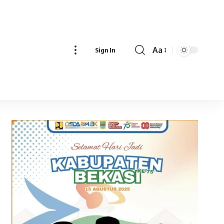
Aa
Sign In
Font
Resizer