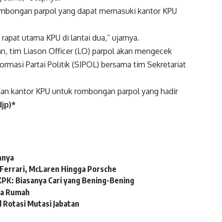
mbongan parpol yang dapat memasuki kantor KPU
rapat utama KPU di lantai dua,” ujarnya.
n, tim Liason Officer (LO) parpol akan mengecek
ormasi Partai Politik (SIPOL) bersama tim Sekretariat
man kantor KPU untuk rombongan parpol yang hadir
djp)*
nnya
 Ferrari, McLaren Hingga Porsche
KPK: Biasanya Cari yang Bening-Bening
ta Rumah
 Rotasi Mutasi Jabatan