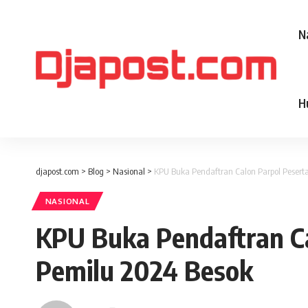
N
H
djapost.com
>
Blog
>
Nasional
>
KPU Buka Pendaftran Calon Parpol Pesert
NASIONAL
KPU Buka Pendaftran Ca
Pemilu 2024 Besok