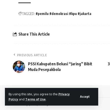
TAGGED:
#pemilu #demokrasi #kpu #jakarta
Share This Article
PREVIOUS ARTICLE
PSSI Kabupaten Bekasi “Jaring” Bibit
3
Muda Pesepakbola
By using this site, you agree to the
Privacy
Accept
Policy
and
Terms of Use
.
© 2022 Djapost | All Rights Reserved.