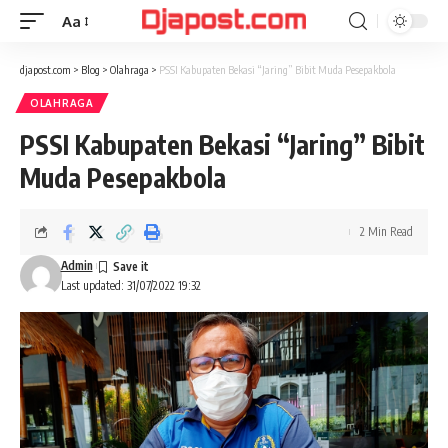
Aa
Font
Resizer
djapost.com
>
Blog
>
Olahraga
>
PSSI Kabupaten Bekasi “Jaring” Bibit Muda Pesepakbola
OLAHRAGA
PSSI Kabupaten Bekasi “Jaring” Bibit
Muda Pesepakbola
2 Min Read
Admin
Last updated: 31/07/2022 19:32