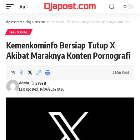
Aa
Font
Resizer
djapost.com
>
Blog
>
Nasional
>
Kemenkominfo Bersiap Tutup X Akibat Maraknya Konten Pornografi
NASIONAL
Kemenkominfo Bersiap Tutup X
Akibat Maraknya Konten Pornografi
2 Min Read
Admin
Last updated: 16/06/2024 18:26